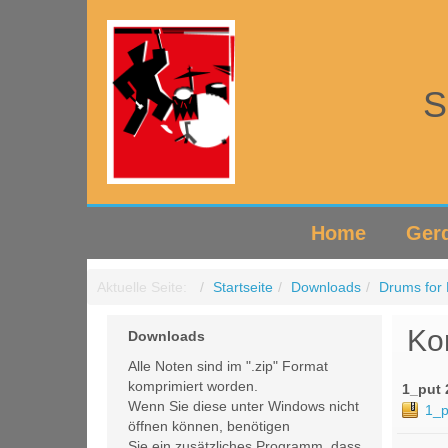
S
Home
Gerd
Aktuelle Seite:
Startseite
Downloads
Drums for 
Ko
Downloads
Alle Noten sind im ".zip" Format
komprimiert worden.
1_put 
Wenn Sie diese unter Windows nicht
1_p
öffnen können, benötigen
Sie ein zusätzliches Programm, dass