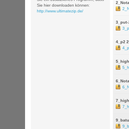
2_Nota
Sie hier downloaden können:
2_N
http://www.ultimatezip.de/
3_put-
3_p
4_p2 2
4_p
5_high
5_h
6_Nota
6_N
7_high
7_h
9_bat
9_b