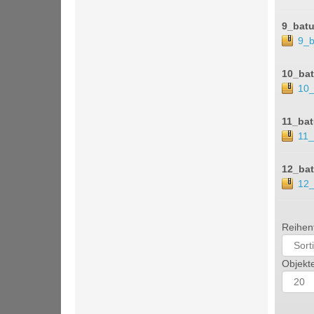
9_bat
9_b
10_ba
10_
11_ba
11_
12_ba
12_
Reihen
Objekt